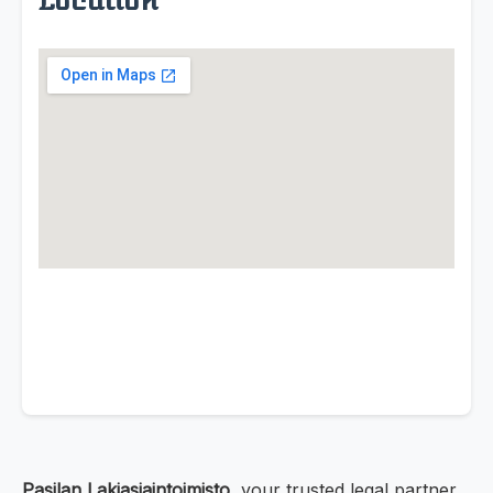
Location
Pasilan Lakiasiaintoimisto
, your trusted legal partner