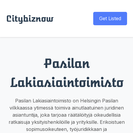
Citybiznow
Get Listed
Pasilan
Lakiasiaintoimisto
Pasilan Lakiasiaintoimisto on Helsingin Pasilan
vilkkaassa ytimessä toimiva ainutlaatuinen juridinen
asiantuntija, joka tarjoaa räätälöityjä oikeudellisia
ratkaisuja yksityishenkilöille ja yrityksille. Erikoistuen
sopimusoikeuteen, työjuridiikkaan ja