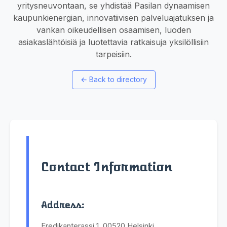
yritysneuvontaan, se yhdistää Pasilan dynaamisen
kaupunkienergian, innovatiivisen palveluajatuksen ja
vankan oikeudellisen osaamisen, luoden
asiakaslähtöisiä ja luotettavia ratkaisuja yksilöllisiin
tarpeisiin.
←
Back to directory
Contact Information
Address:
Fredikanterassi 1, 00520 Helsinki