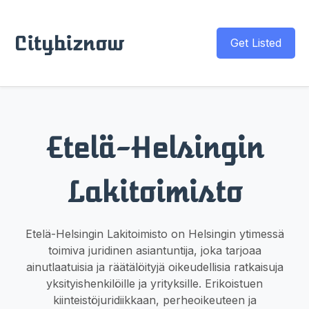
Citybiznow
Get Listed
Etelä-Helsingin
Lakitoimisto
Etelä-Helsingin Lakitoimisto on Helsingin ytimessä
toimiva juridinen asiantuntija, joka tarjoaa
ainutlaatuisia ja räätälöityjä oikeudellisia ratkaisuja
yksityishenkilöille ja yrityksille. Erikoistuen
kiinteistöjuridiikkaan, perheoikeuteen ja