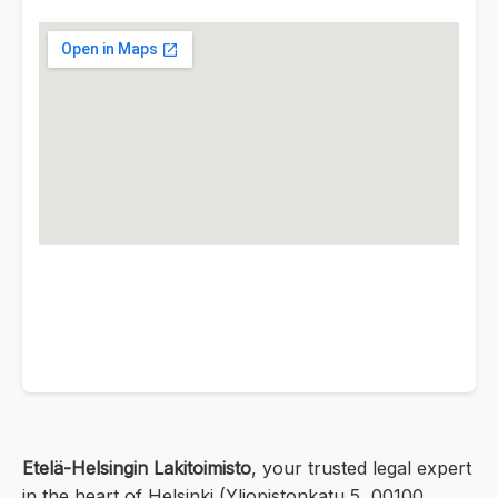
Etelä-Helsingin Lakitoimisto
, your trusted legal expert
in the heart of Helsinki (Yliopistonkatu 5, 00100